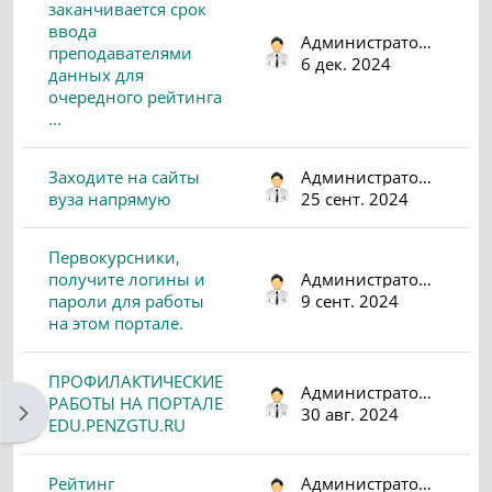
заканчивается срок
ввода
Администратор (psv)
преподавателями
6 дек. 2024
данных для
очередного рейтинга
...
Заходите на сайты
Администратор (psv)
вуза напрямую
25 сент. 2024
Первокурсники,
получите логины и
Администратор (psv)
пароли для работы
9 сент. 2024
на этом портале.
ПРОФИЛАКТИЧЕСКИЕ
Администратор (psv)
РАБОТЫ НА ПОРТАЛЕ
Открыть боковую панель
30 авг. 2024
EDU.PENZGTU.RU
Рейтинг
Администратор (psv)