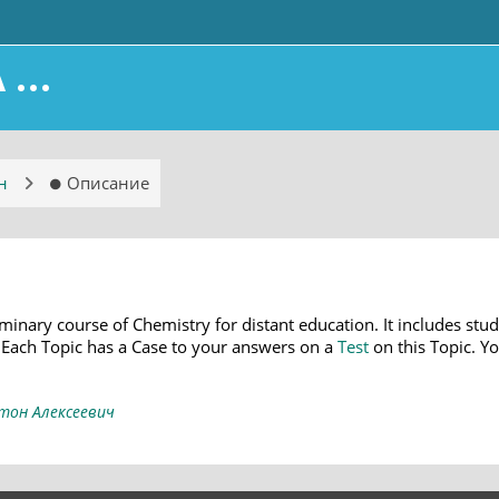
...
н
Описание
liminary course of Chemistry for distant education. It includes st
) Each Topic has a Case to your answers on a
Test
on this Topic. Yo
тон Алексеевич