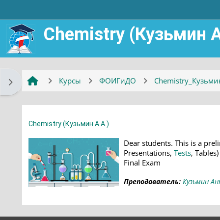
Перейти к основному содержанию
Chemistry (Кузьмин А 
Курсы
ФОИГиДО
Chemistry_Кузьми
Открыть боковую панель
Chemistry (Кузьмин А.А.)
Dear students. This is a pre
Presentations,
Tests
, Tables
Final Exam
Преподаватель:
Кузьмин Ан