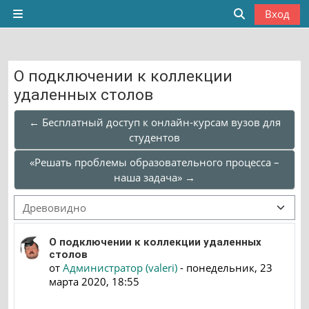
Перейти к основному содержанию
Вход
Боковая панель
Изменить да
О подключении к коллекции
удаленных столов
← Бесплатный доступ к онлайн-курсам вузов для
студентов
«Решать проблемы образовательного процесса –
наша задача» →
Режим отображения
Количество ответов: 0
О подключении к коллекции удаленных
столов
от
Администратор (valeri)
-
понедельник, 23
марта 2020, 18:55