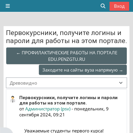
Перейти к основному содержанию
Вход
Боковая панель
Изменить да
Первокурсники, получите логины и
пароли для работы на этом портале.
← ПРОФИЛАКТИЧЕСКИЕ РАБОТЫ НА ПОРТАЛЕ
EDU.PENZGTU.RU
Заходите на сайты вуза напрямую →
Режим отображения
Количество ответов: 0
Первокурсники, получите логины и пароли
для работы на этом портале.
от
Администратор (psv)
-
понедельник, 9
сентября 2024, 09:21
Уважаемые студенты первого курса!