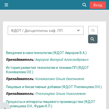
Перейти к основному содержанию
Вход
Боковая панель
Изменить да
Категории курсов
Поиск
Поиск ку
Введение в нанотехнологии (ФДОТ Авроров В.А.)
Преподаватель:
Авроров Валерий Александрович
История развития технологии и техники ПП (ФДОТ
Коновалова О.Е.)
Преподаватель:
Коновалова Ольга Евгеньевна
Пищевые и биоактивные добавки (ФДОТ Пчелинцева О.Н.)
Преподаватель:
Пчелинцева Ольга Николаевна
Процессы и аппараты пищевого производства (ФДОТ
Пчелинцева О.Н., Фудин К.П.)