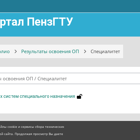
ртал ПензГТУ
олио
Результаты освоения ОП
Специалитет
Категории курсов
ых систем специального назначения
йлы cookie и сервисы сбора технических
ей сайта. Продолжая просмотр Вы даете