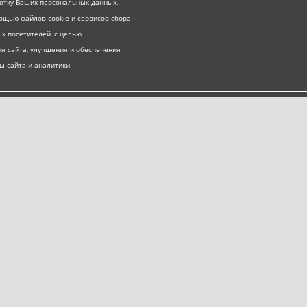
ботку Ваших персональных данных,
ощью файлов cookie и сервисов сбора
х посетителей, с целью
я сайта, улучшения и обеспечения
ы сайта и аналитики.