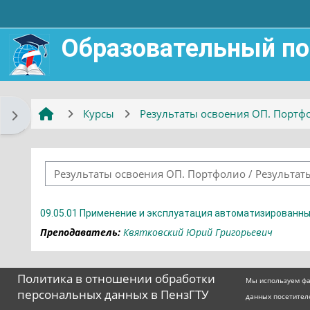
Перейти к основному содержанию
Образовательный по
Курсы
Результаты освоения ОП. Портф
Открыть боковую панель
09.05.01 Применение и эксплуатация автоматизированн
Преподаватель:
Квятковский Юрий Григорьевич
Политика в отношении обработки
Мы используем фа
персональных данных в ПензГТУ
данных посетител