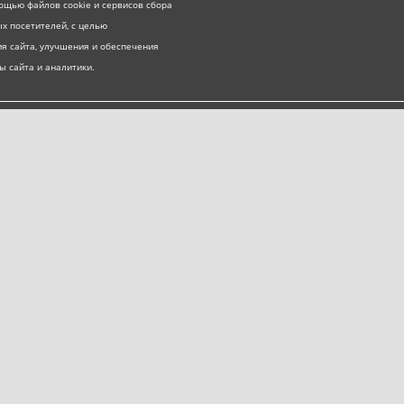
ощью файлов cookie и сервисов сбора
х посетителей, с целью
я сайта, улучшения и обеспечения
ы сайта и аналитики.