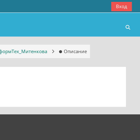
Вход
Изме
формТех_Митенкова
Описание