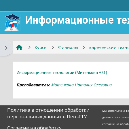
Перейти к основному содержанию
Информационные техн
Курсы
Филиалы
Зареченский техно
Открыть боковую панель
Информационные технологии (Митенкова Н.О.)
Преподаватель:
Митенкова Наталия Олеговна
Политика в отношении обработки
Мы используем фа
персональных данных в ПензГТУ
данных посетител
согласие на обра
Согласие на обработку