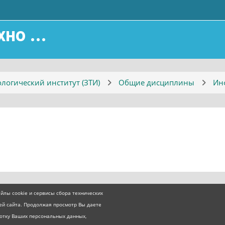
о ...
логический институт (ЗТИ)
Общие дисциплины
Ин
йлы cookie и сервисы сбора технических
ей сайта. Продолжая просмотр Вы даете
ботку Ваших персональных данных,