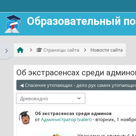
Перейти к основному содержанию
Образовательный по
Страницы сайта
Новости сайта
Открыть боковую панель
Об экстрасенсах среди админо
◀︎ Спасение утопающих - дело рук самих утопающи
Режим отображения
Количество ответов: 0
Об экстрасенсах среди админов
от
Администратор (valeri)
-
вторник, 1 ноября
Уважаемые студенты! А