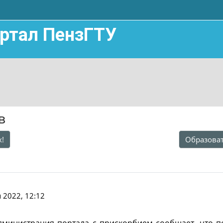
ртал ПензГТУ
в
х!
Образоват
 2022, 12:12
дминистрация портала с прискорбием сообщает, что п