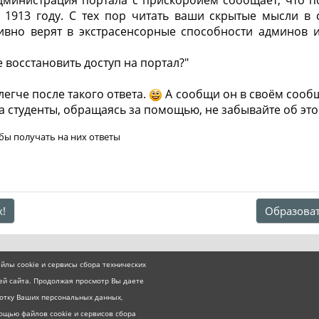
1913 году. С тех пор читать ваши скрытые мысли в 
ивно верят в экстрасенсорные способности админов и
е восстановить доступ на портал?"
легче после такого ответа.
А сообщи он в своём сообщ
а студенты, обращаясь за помощью, не забывайте об это
обы получать на них ответы
х!
Образоват
йлы cookie и сервисы сбора технических
ей сайта. Продолжая просмотр Вы даете
ботку Ваших персональных данных,
ощью файлов cookie и сервисов сбора