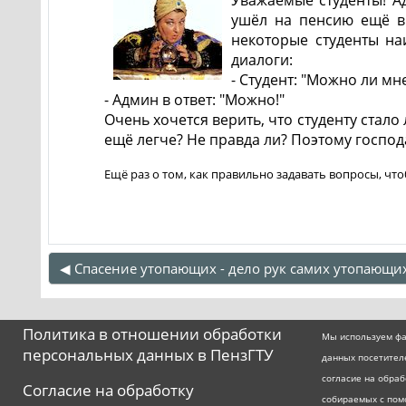
ушёл на пенсию ещё в 
некоторые студенты на
диалоги:
- Студент: "Можно ли мн
- Админ в ответ: "Можно!"
Очень хочется верить, что студенту стало 
ещё легче? Не правда ли? Поэтому господ
Ещё раз о том, как правильно задавать вопросы, чт
◀︎ Спасение утопающих - дело рук самих утопающи
Политика в отношении обработки
Мы используем фа
персональных данных в ПензГТУ
данных посетител
согласие на обра
Согласие на обработку
собираемых с пом